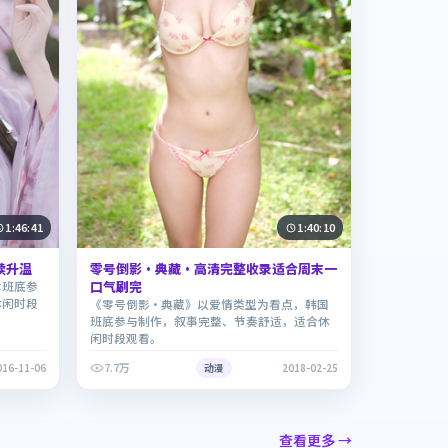
1:46:41
1:40:10
续升温
零号倒影·典藏·高清完整收录适合周末一
口气刷完
本班底参
休闲时段
《零号倒影·典藏》以爱情类型为看点，韩国
班底参与制作，叙事完整、节奏舒适，适合休
闲时段观看。
7.7万
016-11-06
动漫
2018-02-25
查看更多 →