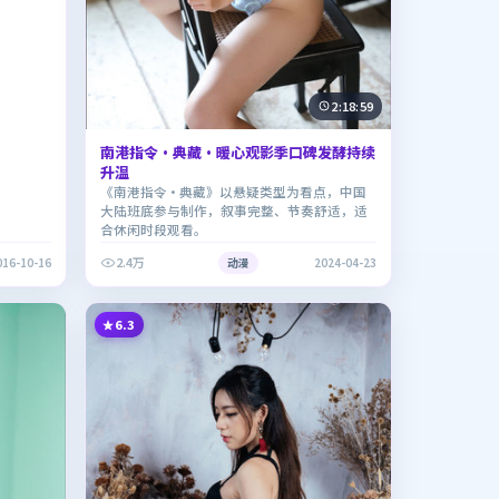
2:18:59
南港指令·典藏·暖心观影季口碑发酵持续
升温
《南港指令·典藏》以悬疑类型为看点，中国
大陆班底参与制作，叙事完整、节奏舒适，适
合休闲时段观看。
2.4万
016-10-16
动漫
2024-04-23
6.3