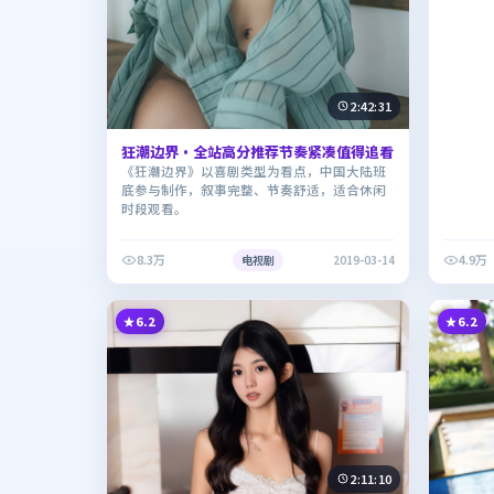
2:42:31
狂潮边界·全站高分推荐节奏紧凑值得追看
《狂潮边界》以喜剧类型为看点，中国大陆班
底参与制作，叙事完整、节奏舒适，适合休闲
时段观看。
8.3万
4.9万
电视剧
2019-03-14
6.2
6.2
2:11:10