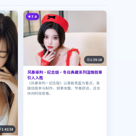
7.4
1:39:18
风暴审判·纪念版·冬日典藏系列温情叙事
引人入胜
《风暴审判·纪念版》以喜剧类型为看点，英
国班底参与制作，叙事完整、节奏舒适，适合
休闲时段观看。
1:42:34