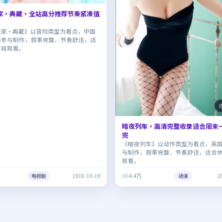
家·典藏·全站高分推荐节奏紧凑值
玩家·典藏》以冒险类型为看点，中国
底参与制作，叙事完整、节奏舒适，适
时段观看。
暗夜列车·高清完整收录适合周末
完
《暗夜列车》以动作类型为看点，英
与制作，叙事完整、节奏舒适，适合
观看。
4.4万
电视剧
2018-10-19
动漫
2