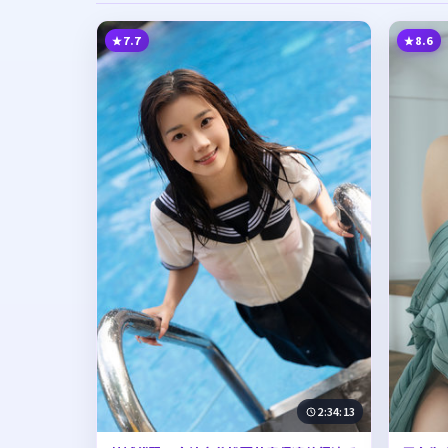
7.7
8.6
2:34:13