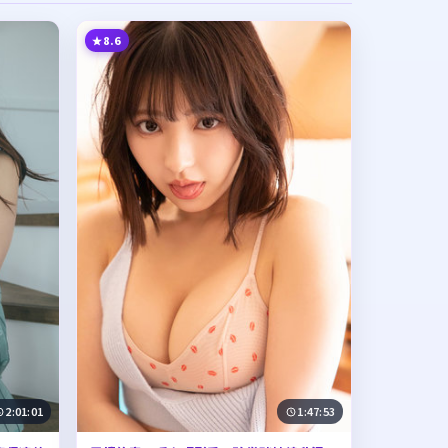
8.6
2:01:01
1:47:53