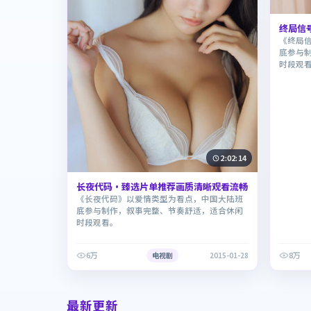
终局信
《终局
底参与
时段观
2:02:14
长夜代码·臻选片单推荐画质清晰观看流畅
《长夜代码》以爱情类型为看点，中国大陆班
底参与制作，叙事完整、节奏舒适，适合休闲
时段观看。
6万
8万
电视剧
2015-01-28
最新更新