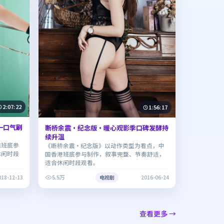
2:07:22
1:56:17
一口气刷
断桥余震·纪念版·暖心观影季口碑发酵持
续升温
国班底参
《断桥余震·纪念版》以动作类型为看点，中
休闲时段
国香港班底参与制作，叙事完整、节奏舒适，
适合休闲时段观看。
5.5万
018-12-13
电视剧
2016-06-24
查看更多 →