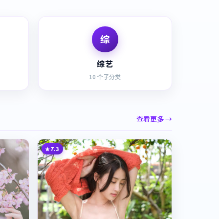
综
综艺
10
个子分类
查看更多 →
7.3