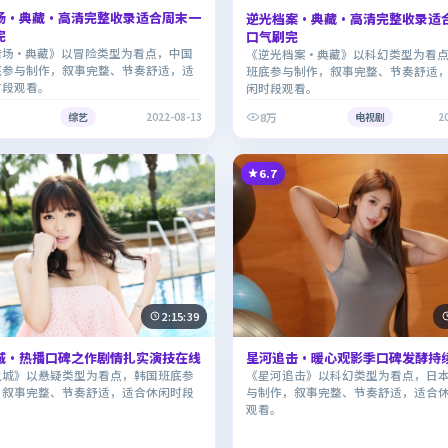
场·典藏·高清完整收录适合周末一
逆光档案·典藏·高清完整收录适
完
口气刷完
猎场·典藏》以冒险类型为看点，中国
《逆光档案·典藏》以科幻类型为看
底参与制作，叙事完整、节奏舒适，适
班底参与制作，叙事完整、节奏舒适
时段观看。
闲时段观看。
8万
综艺
2022-08-13
电视剧
2
6.7
2:15:39
城·热播口碑之作剧情扎实演技在线
星河追击·暖心观影季口碑发酵持
之城》以悬疑类型为看点，韩国班底参
《星河追击》以科幻类型为看点，日
，叙事完整、节奏舒适，适合休闲时段
与制作，叙事完整、节奏舒适，适合
观看。