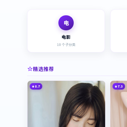
电
电影
10
个子分类
精选推荐
8.7
7.3