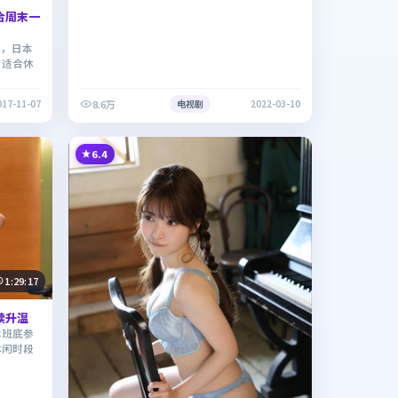
合周末一
点，日本
，适合休
8.6万
017-11-07
电视剧
2022-03-10
6.4
1:29:17
续升温
本班底参
休闲时段