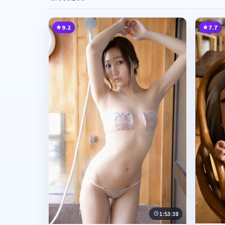
9.2
7.7
1:53:38