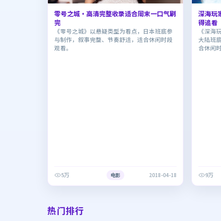
零号之城·高清完整收录适合周末一口气刷
深海玩
完
得追看
《零号之城》以悬疑类型为看点，日本班底参
《深海
与制作，叙事完整、节奏舒适，适合休闲时段
大陆班
观看。
合休闲
5万
9万
电影
2018-04-18
热门排行