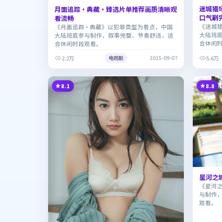
迷城猎
月面追踪·典藏·臻选片单推荐画质清晰观
口气刷
看流畅
《迷城
《月面追踪·典藏》以犯罪类型为看点，中国
大陆班
大陆班底参与制作，叙事完整、节奏舒适，适
合休闲
合休闲时段观看。
2.2万
5.6万
电视剧
2015-09-07
8.1
8.8
星河之
《星河
与制作
观看。