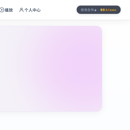
播放
个人中心
✈️
商务合作
·
BBAA
seo