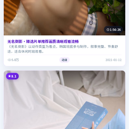
1:56:26
无名倒影·臻选片单推荐画质清晰观看流畅
《无名倒影》以动作类型为看点，韩国班底参与制作，叙事完整、节奏舒
适，适合休闲时段观看。
5.8万
动漫
2021-01-12
8.1