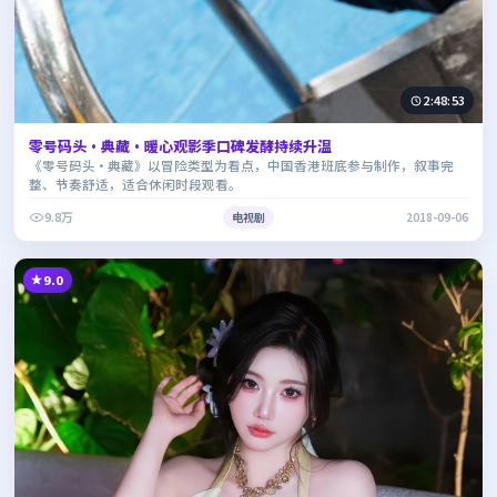
2:48:53
零号码头·典藏·暖心观影季口碑发酵持续升温
《零号码头·典藏》以冒险类型为看点，中国香港班底参与制作，叙事完
整、节奏舒适，适合休闲时段观看。
9.8万
电视剧
2018-09-06
9.0