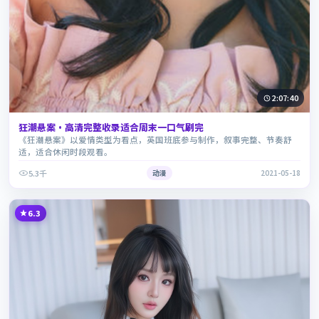
2:07:40
狂潮悬案·高清完整收录适合周末一口气刷完
《狂潮悬案》以爱情类型为看点，英国班底参与制作，叙事完整、节奏舒
适，适合休闲时段观看。
5.3千
动漫
2021-05-18
6.3