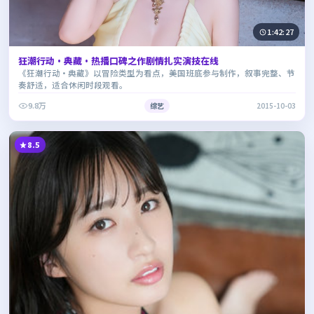
1:42:27
狂潮行动·典藏·热播口碑之作剧情扎实演技在线
《狂潮行动·典藏》以冒险类型为看点，美国班底参与制作，叙事完整、节
奏舒适，适合休闲时段观看。
9.8万
综艺
2015-10-03
8.5