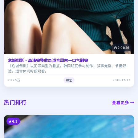
2:01:46
危城倒影·高清完整收录适合周末一口气刷完
《危城倒影》以犯罪类型为看点，韩国班底参与制作，叙事完整、节奏舒
适，适合休闲时段观看。
2.5万
综艺
2016-12-17
热门排行
查看更多 →
6.3