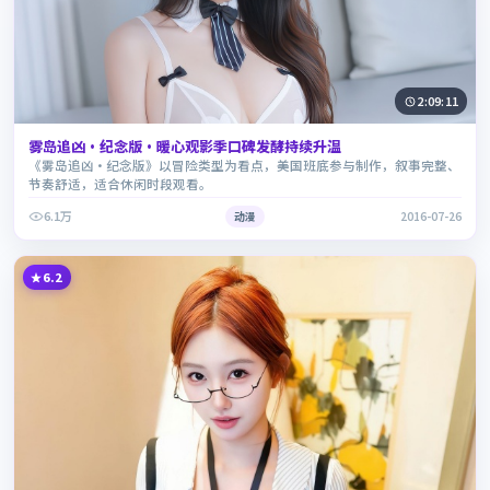
2:09:11
雾岛追凶·纪念版·暖心观影季口碑发酵持续升温
《雾岛追凶·纪念版》以冒险类型为看点，美国班底参与制作，叙事完整、
节奏舒适，适合休闲时段观看。
6.1万
动漫
2016-07-26
6.2