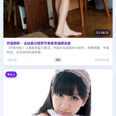
1:58:13
终局倒影·全站高分推荐节奏紧凑值得追看
《终局倒影》以喜剧类型为看点，中国大陆班底参与制作，叙事完整、节奏
舒适，适合休闲时段观看。
9.7千
电影
2019-01-03
6.2