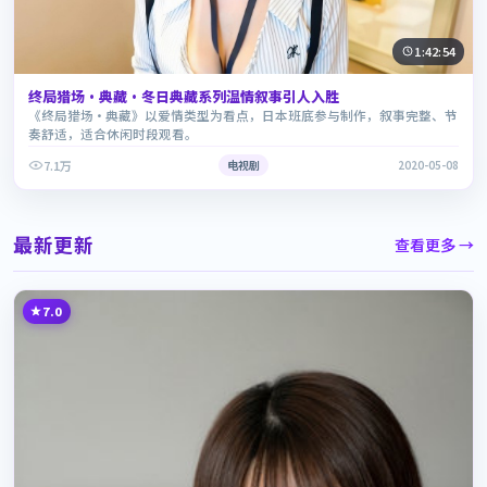
1:42:54
终局猎场·典藏·冬日典藏系列温情叙事引人入胜
《终局猎场·典藏》以爱情类型为看点，日本班底参与制作，叙事完整、节
奏舒适，适合休闲时段观看。
7.1万
电视剧
2020-05-08
最新更新
查看更多 →
7.0