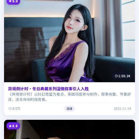
9.0
1:55:24
异境倒计时·冬日典藏系列温情叙事引人入胜
《异境倒计时》以科幻类型为看点，英国班底参与制作，叙事完整、节奏舒
适，适合休闲时段观看。
8.5万
动漫
2022-11-19
8.8