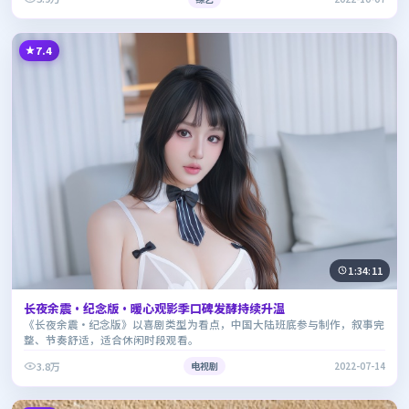
7.4
1:34:11
长夜余震·纪念版·暖心观影季口碑发酵持续升温
《长夜余震·纪念版》以喜剧类型为看点，中国大陆班底参与制作，叙事完
整、节奏舒适，适合休闲时段观看。
3.8万
电视剧
2022-07-14