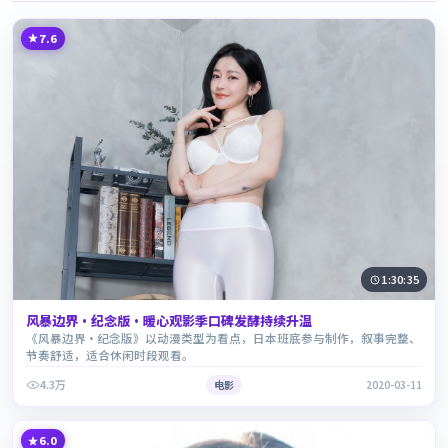
7.6
1:30:35
风暴边界·纪念版·暖心观影季口碑发酵持续升温
《风暴边界·纪念版》以动漫类型为看点，日本班底参与制作，叙事完整、
节奏舒适，适合休闲时段观看。
4.3万
电影
2020-03-11
6.0