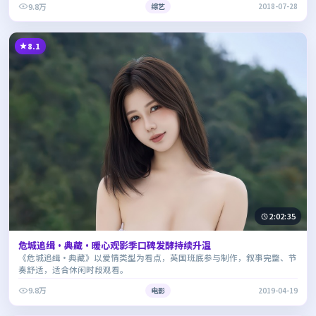
9.8万
综艺
2018-07-28
8.1
2:02:35
危城追缉·典藏·暖心观影季口碑发酵持续升温
《危城追缉·典藏》以爱情类型为看点，英国班底参与制作，叙事完整、节
奏舒适，适合休闲时段观看。
9.8万
电影
2019-04-19