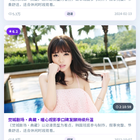
奏舒适，适合休闲时段观看。
5.3万
动漫
2024-02-13
6.2
2:10:59
焚城剧场·典藏·暖心观影季口碑发酵持续升温
《焚城剧场·典藏》以动漫类型为看点，韩国班底参与制作，叙事完整、节
奏舒适，适合休闲时段观看。
5.9万
综艺
2022-10-07