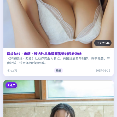
2:25:44
异境航线·典藏·臻选片单推荐画质清晰观看流畅
《异境航线·典藏》以动作类型为看点，英国班底参与制作，叙事完整、节
奏舒适，适合休闲时段观看。
9.8万
动漫
2015-02-12
6.7